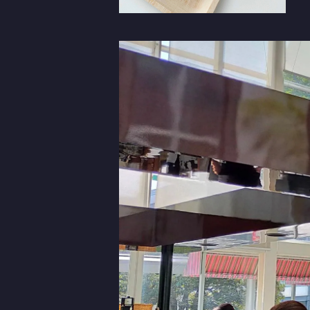
マスク
パスタ
焼き菓子とコーヒーのセット
Tシャツ
耳掛け
コスモポリタン
ミル（胡椒）
焼き菓子
越前焼（そば鉢）
マスク生地
ロールケーキ
山下商店
バック
シフォンケーキ
コーヒー豆
焼き菓子