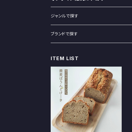
ジャンルで探す
スイーツ
ブランドで探す
飲料
クラタペッパー
ITEM LIST
コーヒー
胡椒
調味料
野村醤油
お茶
ミル（胡椒）
胡椒
名前のない（生）醤油
雑貨
セレクション（ホーリーバジル）
パウンドケーキ 蕎麦ぱうんどけ
ーき 福井県産そば粉 使用
醤油
舞茸ポン酢
石鹸
ホーリーバジルティー
ギフトパック
山下商店（Tシャツ、ランチボックス）
¥2,700
ランチボックス
石鹸
焼き菓子
ランチボックス
ササマタ（ZiBiマスク）