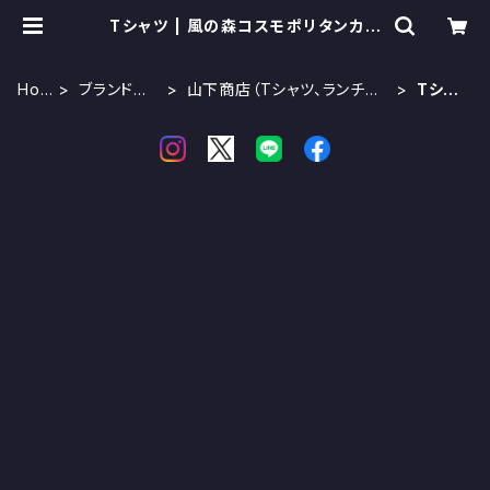
Tシャツ | 風の森コスモポリタンカフ
ェ
Hom
ブランドで
山下商店（Tシャツ、ランチボ
Tシャ
e
探す
ックス）
ツ