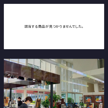
コーヒー
胡椒
調味料
野村醤油
お茶
ミル（胡椒）
胡椒
名前のない（生）醤油
雑貨
セレクション（ホーリーバジル）
該当する商品が見つかりませんでした。
醤油
舞茸ポン酢
石鹸
ホーリーバジルティー
ギフトパック
山下商店（Tシャツ、ランチボックス）
ランチボックス
石鹸
焼き菓子
ランチボックス
ササマタ（ZiBiマスク）
マスク
パスタ
焼き菓子とコーヒーのセット
Tシャツ
耳掛け
コスモポリタン
ミル（胡椒）
焼き菓子
越前焼（そば鉢）
マスク生地
ロールケーキ
山下商店
バック
シフォンケーキ
コーヒー豆