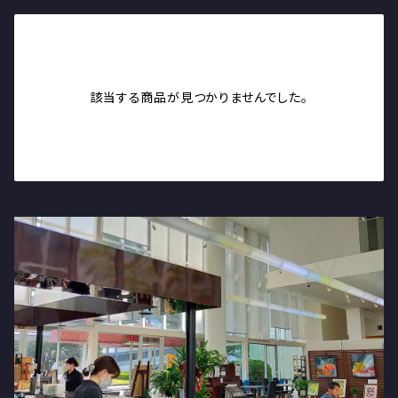
コーヒー
胡椒
調味料
野村醤油
お茶
ミル（胡椒）
胡椒
名前のない（生）醤油
雑貨
セレクション（ホーリーバジル）
該当する商品が見つかりませんでした。
醤油
舞茸ポン酢
石鹸
ホーリーバジルティー
ギフトパック
山下商店（Tシャツ、ランチボックス）
ランチボックス
石鹸
焼き菓子
ランチボックス
ササマタ（ZiBiマスク）
マスク
パスタ
焼き菓子とコーヒーのセット
Tシャツ
耳掛け
コスモポリタン
ミル（胡椒）
焼き菓子
越前焼（そば鉢）
マスク生地
ロールケーキ
山下商店
バック
シフォンケーキ
コーヒー豆